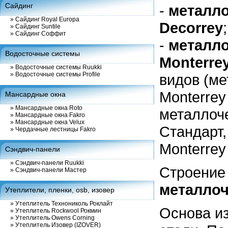
Сайдинг
-
металло
»
Сайдинг Royal Europa
Decorrey
;
»
Сайдинг Suntile
»
Сайдинг Соффит
-
металло
Водосточные системы
Monterre
»
Водосточные системы Ruukki
»
Водосточные системы Profile
видов (м
Monterrey
Мансардные окна
»
Мансардные окна Roto
металлоч
»
Мансардные окна Fakro
»
Мансардные окна Velux
Стандарт
»
Чердачные лестницы Fakro
Monterrey
Сэндвич-панели
»
Сэндвич-панели Ruukki
Строение
»
Сэндвич-панели Мастер
металло
Утеплители, пленки, osb, изовер
»
Утеплитель Технониколь Роклайт
Основа из
»
Утеплитель Rockwool Рокмин
»
Утеплитель Owens Corning
»
Утеплитель Изовер (IZOVER)