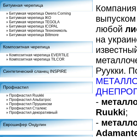
Битумная черепица
Компания
»
Битумная черепица Owens Corning
выпуском
»
Битумная черепица IKO
»
Битумная черепица TEGOLA
любой
ли
»
Битумная черепица ICOPAL
»
Битумная черепица Технониколь
»
Битумная черепица Biltmore
на украи
Композитная черепица
известный
»
Композитная черепица EVERTILE
металлоч
»
Композитная черепица TILCOR
Руукки. 
Синтетический сланец INSPIRE
МЕТАЛЛ
Профнастил
ДНЕПРО
»
Профнастил Ruukki
-
металло
»
Профнастил Альбатрос
»
Профнастил Прушински
»
Профнастил Сталекс
Ruukki
;
»
Профнастил декоративный
-
металло
Еврошифер Ондулин
Adamant