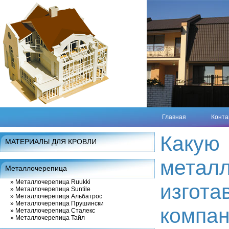
Главная
Конта
Какую
МАТЕРИАЛЫ ДЛЯ КРОВЛИ
метал
Металлочерепица
»
Металлочерепица Ruukki
изгота
»
Металлочерепица Suntile
»
Металлочерепица Альбатрос
»
Металлочерепица Прушински
компа
»
Металлочерепица Сталекс
»
Металлочерепица Тайл