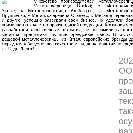
Множетсво производителей металлочерепи
Металлочерепица Ruukki; » Металлочер
Suntile; » Металлочерепица Альбатрос; » Металлочер
Прушински; » Металлочерепица Сталекс; » Металлочерепица
и другие, успешно развивали свой бизнес, но уделяли бо
внимание на качество производимой продукции. Компании ус
разработали качественные покрытия, не экономили на плот
металла, предлагают лучшие брендовые цвета. В отлич
дешевой металлочерепицы из Китая, европейские бренды д
марку, имея безусловное качество и выдавая гарантии на прод
от 10 до 20 лет!
202
О
пр
за
тек
та
ос
ра