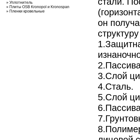
стали. По
»
Уплотнитель
»
Плиты OSB Kronopol и Kronospan
(горизон
»
Пленки кровельные
он получ
структуру
1.Защитн
изнаночно
2.Пассива
3.Слой ци
4.Сталь.
5.Слой ци
6.Пассива
7.Грунтов
8.Полиме
лицевой 