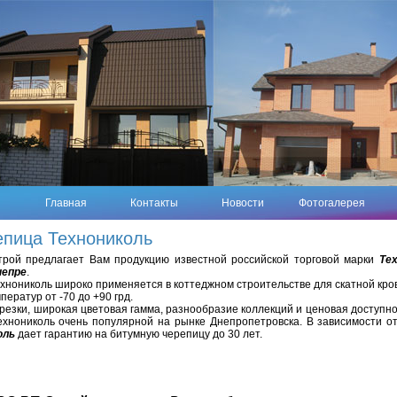
Главная
Контакты
Новости
Фотогалерея
епица Технониколь
ой предлагает Вам продукцию известной российской торговой марки
Те
непре
.
хнониколь широко применяется в коттеджном строительстве для скатной кро
ератур от -70 до +90 грд.
зки, широкая цветовая гамма, разнообразие коллекций и ценовая доступн
хнониколь очень популярной на рынке Днепропетровска. В зависимости о
оль
дает гарантию на битумную черепицу до 30 лет.