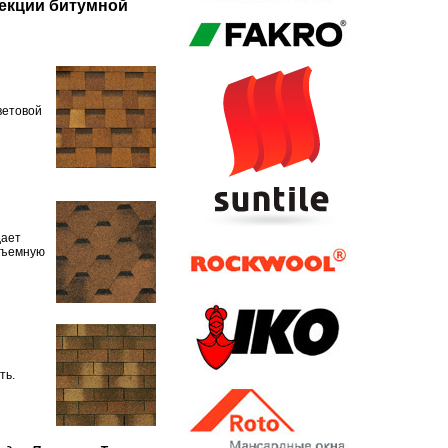
екции битумной
ветовой
дает
объемную
ть.