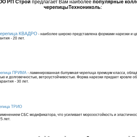
ОО РП Строй
предлагает Вам наиболее
популярные колл
черепицыТехнониколь
:
 черепица КВАДРО
- наиболее широко представлена формами нарезки и ц
нтия - 20 лет.
ерепица ПРИМА
- ламинированная
битумная черепица премиум класса
, обла
ю и долговечностью, ветроустойчивостью. Форма нарезки придает кровле 
арантия - 30 лет.
репица ТРИО
применением СБС модификатора, что усиливает морозостойкость и эластичнос
5 лет.