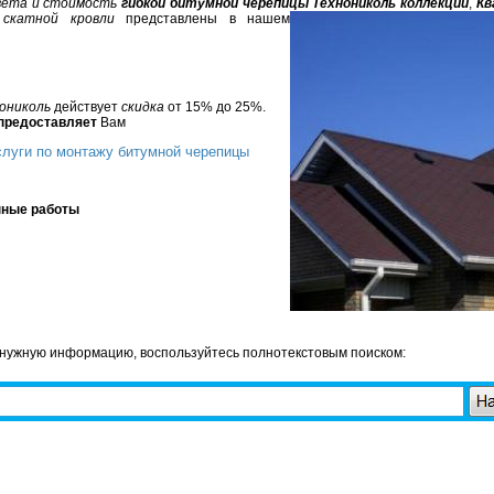
вета и стоимость
гибкой битумной черепицы Технониколь коллекций
,
Кв
скатной кровли
представлены в нашем
ониколь
действует
скидка
от 15% до 25%.
предоставляет
Вам
луги по монтажу битумной черепицы
нные работы
 нужную информацию, воспользуйтесь полнотекстовым поиском: