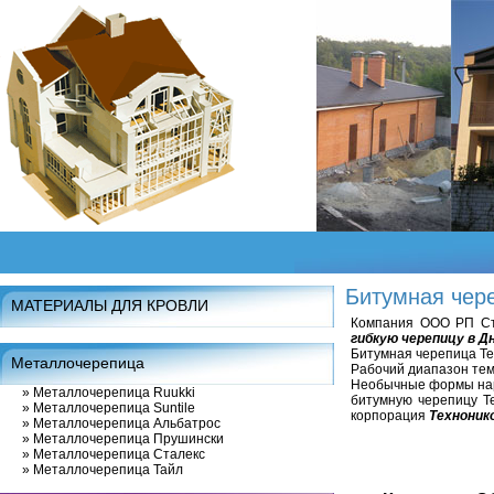
Битумная чер
МАТЕРИАЛЫ ДЛЯ КРОВЛИ
Компания ООО РП Стр
гибкую черепицу в Д
Битумная черепица Те
Металлочерепица
Рабочий диапазон темп
Необычные формы наре
»
Металлочерепица Ruukki
битумную черепицу Те
»
Металлочерепица Suntile
корпорация
Техноник
»
Металлочерепица Альбатрос
»
Металлочерепица Прушински
»
Металлочерепица Сталекс
»
Металлочерепица Тайл