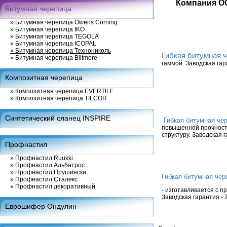
Компания О
Битумная черепица
»
Битумная черепица Owens Corning
»
Битумная черепица IKO
»
Битумная черепица TEGOLA
»
Битумная черепица ICOPAL
»
Битумная черепица Технониколь
Гибкая битумная
»
Битумная черепица Biltmore
гаммой. Заводская гара
Композитная черепица
»
Композитная черепица EVERTILE
»
Композитная черепица TILCOR
Синтетический сланец INSPIRE
Гибкая битумная ч
повышенной прочность
структуру. Заводская г
Профнастил
»
Профнастил Ruukki
»
Профнастил Альбатрос
»
Профнастил Прушински
Гибкая битумная че
»
Профнастил Сталекс
»
Профнастил декоративный
- изготавливается с 
Заводская гарантия - 2
Еврошифер Ондулин