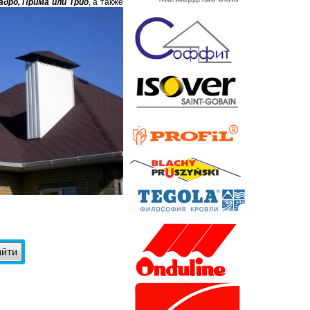
адро, Прима или Трио
, а также