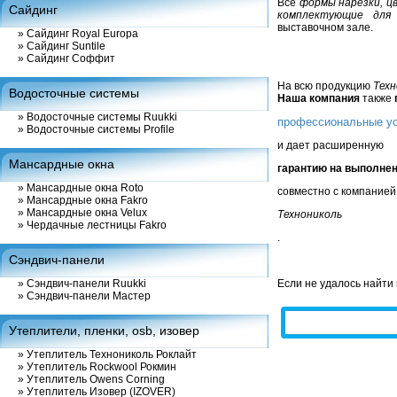
Все
формы нарезки, ц
Сайдинг
комплектующие для 
выставочном зале.
»
Сайдинг Royal Europa
»
Сайдинг Suntile
»
Сайдинг Соффит
На всю продукцию
Техн
Водосточные системы
Наша компания
также
»
Водосточные системы Ruukki
профессиональные ус
»
Водосточные системы Profile
и дает расширенную
Мансардные окна
гарантию на выполне
»
Мансардные окна Roto
совместно с компанией
»
Мансардные окна Fakro
»
Мансардные окна Velux
Технониколь
»
Чердачные лестницы Fakro
.
Сэндвич-панели
»
Сэндвич-панели Ruukki
Если не удалось найти
»
Сэндвич-панели Мастер
Утеплители, пленки, osb, изовер
»
Утеплитель Технониколь Роклайт
»
Утеплитель Rockwool Рокмин
»
Утеплитель Owens Corning
»
Утеплитель Изовер (IZOVER)