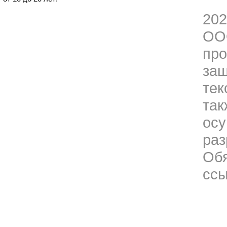
202
О
пр
за
тек
та
ос
ра
Об
ссы