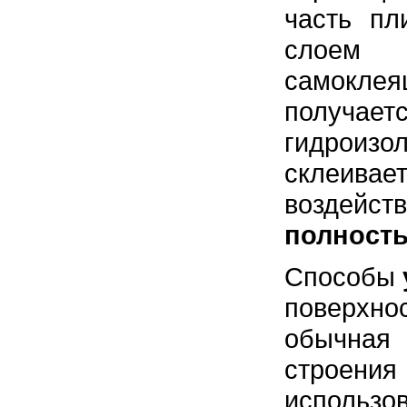
часть пл
слоем 
самокле
получае
гидроизо
склеива
воздей
полность
Способы
поверхно
обычная
строени
использо