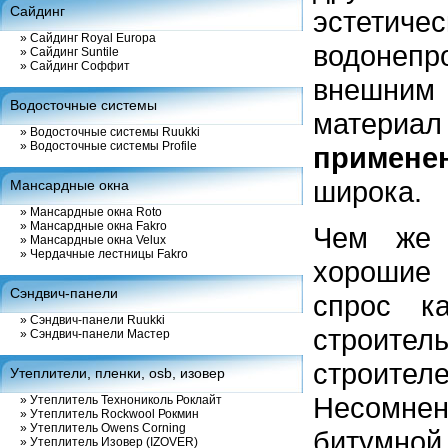
Сайдинг
эстет
»
Сайдинг Royal Europa
водонепро
»
Сайдинг Suntile
»
Сайдинг Соффит
внешним 
Водосточные системы
материал 
»
Водосточные системы Ruukki
»
Водосточные системы Profile
примене
широка.
Мансардные окна
»
Мансардные окна Roto
»
Мансардные окна Fakro
Чем же 
»
Мансардные окна Velux
»
Чердачные лестницы Fakro
хорошие
Сэндвич-панели
спрос к
»
Сэндвич-панели Ruukki
строитель
»
Сэндвич-панели Мастер
строител
Утеплители, пленки, osb, изовер
Несомне
»
Утеплитель Технониколь Роклайт
»
Утеплитель Rockwool Рокмин
»
Утеплитель Owens Corning
битумн
»
Утеплитель Изовер (IZOVER)