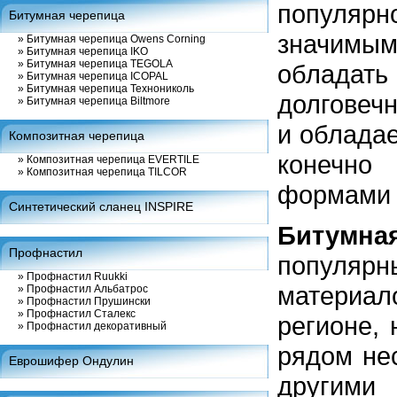
популяр
Битумная черепица
значимы
»
Битумная черепица Owens Corning
»
Битумная черепица IKO
»
Битумная черепица TEGOLA
обладать
»
Битумная черепица ICOPAL
»
Битумная черепица Технониколь
долговечн
»
Битумная черепица Biltmore
и обладае
Композитная черепица
конечно
»
Композитная черепица EVERTILE
»
Композитная черепица TILCOR
формами 
Синтетический сланец INSPIRE
Битумна
Профнастил
популярн
»
Профнастил Ruukki
материал
»
Профнастил Альбатрос
»
Профнастил Прушински
»
Профнастил Сталекс
регионе, 
»
Профнастил декоративный
рядом не
Еврошифер Ондулин
другим