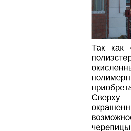
Так как 
полиэст
окисле
полимер
приобрет
Сверху 
окраше
возможно
черепиц