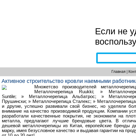
Если не 
воспользу
Главная
|
Кон
Активное строительство кровли наемными работни
Множетсво производителей металлочерепи
Металлочерепица Ruukki; » Металлочер
Suntile; » Металлочерепица Альбатрос; » Металлочер
Прушински; » Металлочерепица Сталекс; » Металлочерепица
и другие, успешно развивали свой бизнес, но уделяли бо
внимание на качество производимой продукции. Компании ус
разработали качественные покрытия, не экономили на плот
металла, предлагают лучшие брендовые цвета. В отлич
дешевой металлочерепицы из Китая, европейские бренды д
марку, имея безусловное качество и выдавая гарантии на прод
от 10 до 20 лет!