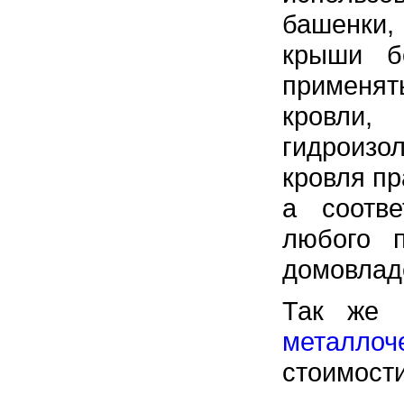
башенки,
крыши б
применя
кровли
гидроизо
кровля пр
а соотве
любого п
домовлад
Так же 
металло
стоимости